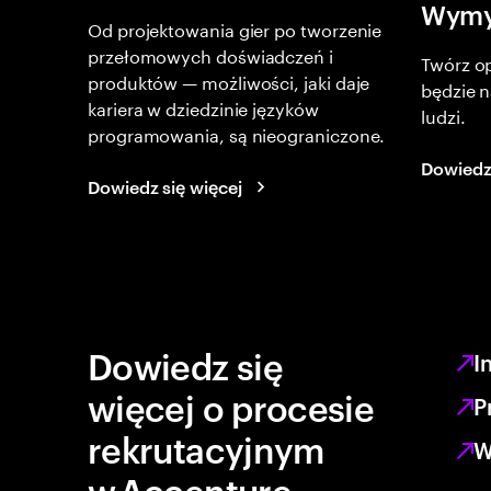
Wymyś
Od projektowania gier po tworzenie
przełomowych doświadczeń i
Twórz o
produktów — możliwości, jaki daje
będzie 
kariera w dziedzinie języków
ludzi.
programowania, są nieograniczone.
Dowiedz 
Dowiedz się więcej
Dowiedz się
I
więcej o procesie
P
rekrutacyjnym
W
w Accenture