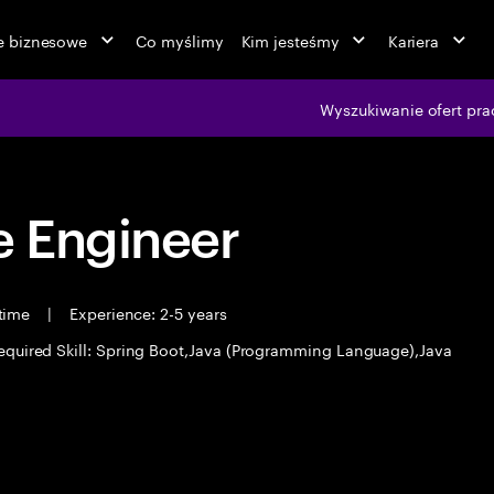
ie biznesowe
Co myślimy
Kim jesteśmy
Kariera
Wyszukiwanie ofert pra
 Engineer
 time
|
Experience: 2-5 years
equired Skill: Spring Boot,Java (Programming Language),Java