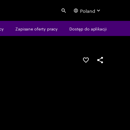
Poland
Search
cy
Zapisane oferty pracy
Dostęp do aplikacji
Guardar oportunid
Partilhar