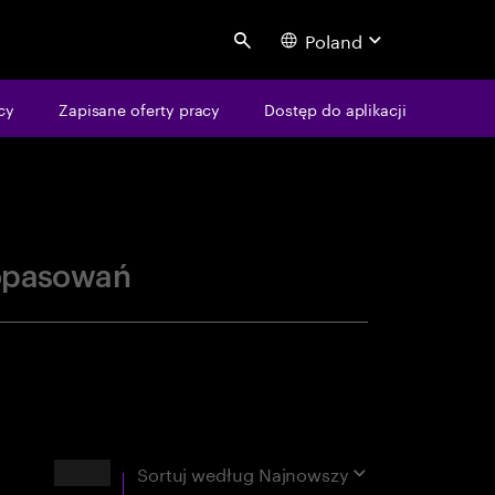
Poland
Search
centure
cy
Zapisane oferty pracy
Dostęp do aplikacji
opasowań
Wyniki
Sortuj według
Najnowszy