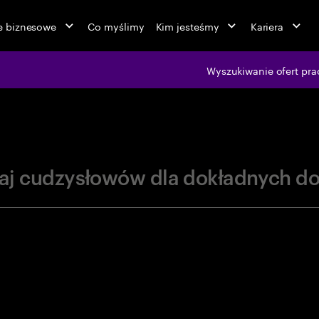
ie biznesowe
Co myślimy
Kim jesteśmy
Kariera
jobs at Ac
Wyszukiwanie ofert pra
aj cudzysłowów dla dokładnych d