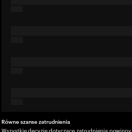
Równe szanse zatrudnienia
Wszystkie decyzje dotyczące zatrudnienia powinn