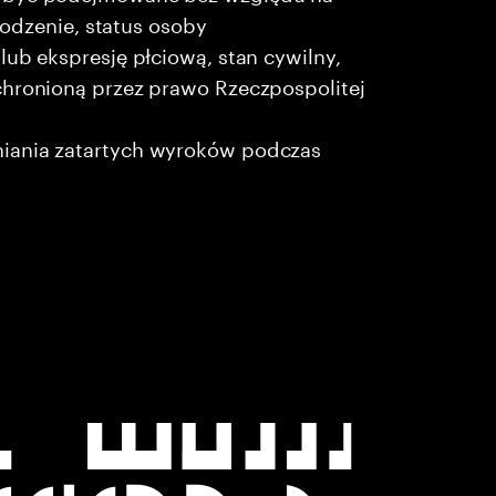
chodzenie, status osoby
lub ekspresję płciową, stan cywilny,
chronioną przez prawo Rzeczpospolitej
niania zatartych wyroków podczas