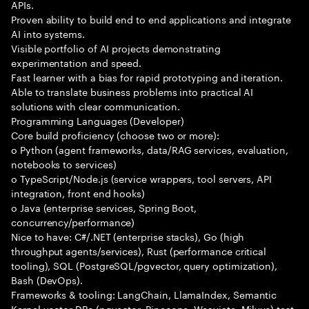
APIs.
Proven ability to build end to end applications and integrate
AI into systems.
Visible portfolio of AI projects demonstrating
experimentation and speed.
Fast learner with a bias for rapid prototyping and iteration.
Able to translate business problems into practical AI
solutions with clear communication.
Programming Languages (Developer)
Core build proficiency (choose two or more):
o Python (agent frameworks, data/RAG services, evaluation,
notebooks to services)
o TypeScript/Node.js (service wrappers, tool servers, API
integration, front end hooks)
o Java (enterprise services, Spring Boot,
concurrency/performance)
Nice to have: C#/.NET (enterprise stacks), Go (high
throughput agents/services), Rust (performance critical
tooling), SQL (PostgreSQL/pgvector, query optimization),
Bash (DevOps).
Frameworks & tooling: LangChain, LlamaIndex, Semantic
Kernel vector DBs (pgvector, Pinecone, Weaviate, Milvus) test