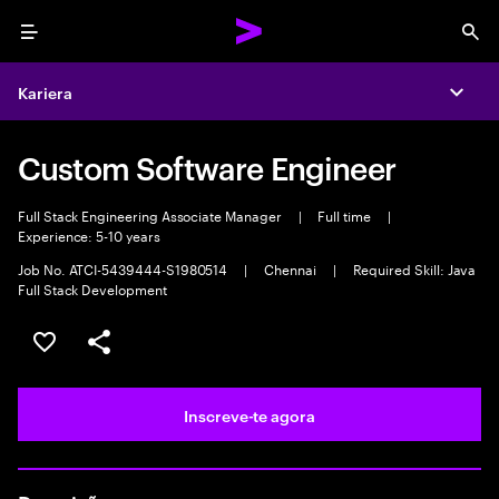
Menu
Sea
Kariera
Expa
Custom Software Engineer
Full Stack Engineering Associate Manager
|
Full time
|
Experience: 5-10 years
Job No. ATCI-5439444-S1980514
|
Chennai
|
Required Skill: Java
Full Stack Development
Guardar oportunidade
Partilhar
Inscreve-te agora