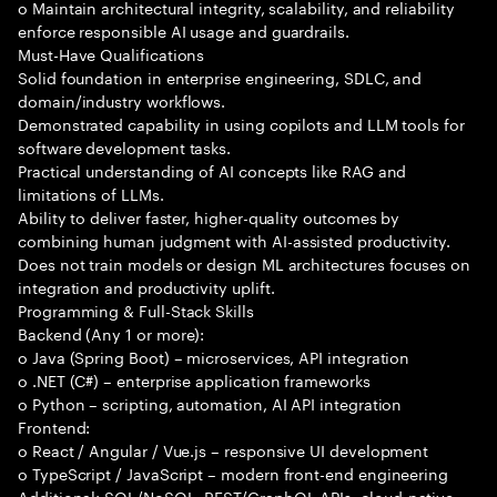
o Maintain architectural integrity, scalability, and reliability
enforce responsible AI usage and guardrails.
Must-Have Qualifications
Solid foundation in enterprise engineering, SDLC, and
domain/industry workflows.
Demonstrated capability in using copilots and LLM tools for
software development tasks.
Practical understanding of AI concepts like RAG and
limitations of LLMs.
Ability to deliver faster, higher-quality outcomes by
combining human judgment with AI-assisted productivity.
Does not train models or design ML architectures focuses on
integration and productivity uplift.
Programming & Full-Stack Skills
Backend (Any 1 or more):
o Java (Spring Boot) – microservices, API integration
o .NET (C#) – enterprise application frameworks
o Python – scripting, automation, AI API integration
Frontend:
o React / Angular / Vue.js – responsive UI development
o TypeScript / JavaScript – modern front-end engineering
Additional: SQL/NoSQL, REST/GraphQL APIs, cloud-native