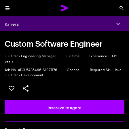
Menu
Sea
Kariera
Expa
Custom Software Engineer
Full Stack Engineering Manager
|
Full time
|
Experience: 10-12
years
Job No. ATCI-5435466-S1977176
|
Chennai
|
Required Skill: Java
Full Stack Development
Guardar oportunidade
Partilhar
Inscreve-te agora