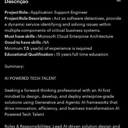
Descrição
Application Support Engineer
Project Role :
Act as software detectives, provide
Project Role Description :
a dynamic service identifying and solving issues within
multiple components of critical business systems.
Microsoft Cloud Enterprise Architecture
Must have skills :
NA
Good to have skills :
Minimum
year(s) of experience is required
7.5
15 years full time education
Educational Qualification :
Summary:
AI POWERED TECH TALENT
Seeking a forward-thinking professional with an AI-first
mindset to design, develop, and deploy enterprise-grade
solutions using Generative and Agentic AI frameworks that
drive innovation, efficiency, and business transformation.AI
Powered Tech Talent
Roles & Responsibilities: Lead AI-driven solution design and