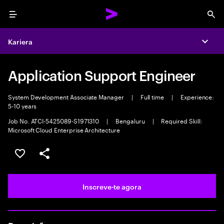
Menu
Sea
Kariera
Expa
Application Support Engineer
System Development Associate Manager
|
Full time
|
Experience:
5-10 years
Job No. ATCI-5425089-S1971310
|
Bengaluru
|
Required Skill:
Microsoft Cloud Enterprise Architecture
Guardar oportunidade
Partilhar
Inscreve-te agora