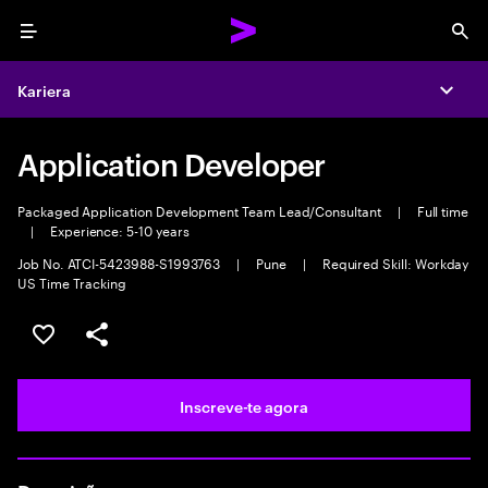
Menu
Sea
Kariera
Expa
Application Developer
Packaged Application Development Team Lead/Consultant
|
Full time
|
Experience: 5-10 years
Job No. ATCI-5423988-S1993763
|
Pune
|
Required Skill: Workday
US Time Tracking
Guardar oportunidade
Partilhar
Inscreve-te agora