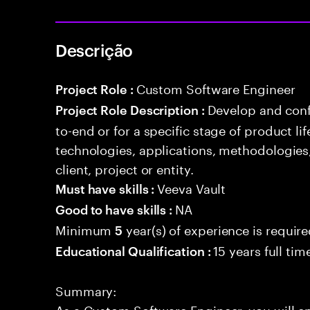
Descrição
Custom Software Engineer
Project Role :
Develop and conf
Project Role Description :
to-end or for a specific stage of product l
technologies, applications, methodologies
client, project or entity.
Veeva Vault
Must have skills :
NA
Good to have skills :
Minimum
year(s) of experience is requir
5
15 years full ti
Educational Qualification :
Summary:
As a Custom Software Engineer, you will 