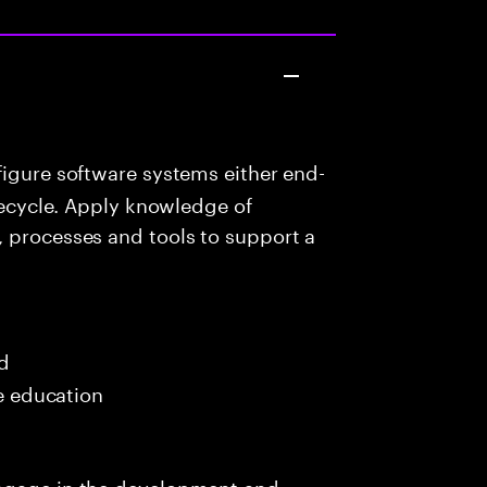
igure software systems either end-
ifecycle. Apply knowledge of
, processes and tools to support a
ed
me education
engage in the development and