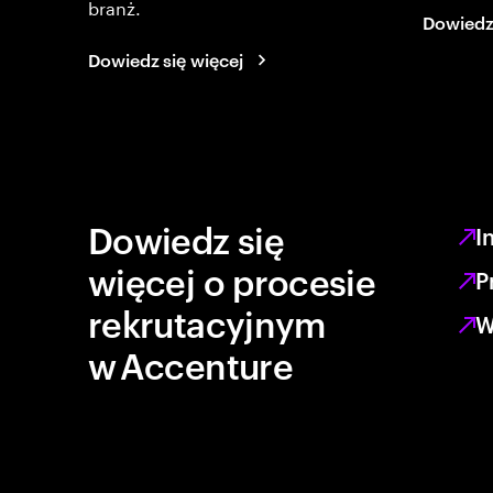
branż.
Dowiedz 
Dowiedz się więcej
Dowiedz się
I
więcej o procesie
P
rekrutacyjnym
W
w Accenture