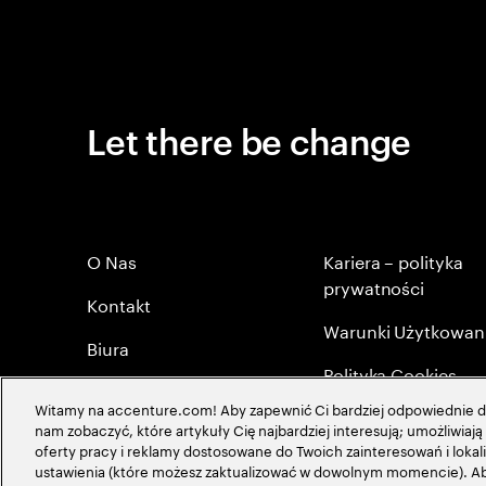
Let there be change
O Nas
Kariera – polityka
prywatności
Kontakt
Warunki Użytkowan
Biura
Polityka Cookies
Byli Pracownicy
Witamy na accenture.com! Aby zapewnić Ci bardziej odpowiednie do
Mapa strony
nam zobaczyć, które artykuły Cię najbardziej interesują; umożliwia
Polityka Prywatności
oferty pracy i reklamy dostosowane do Twoich zainteresowań i lokali
Globalna maerytokr
ustawienia (które możesz zaktualizować w dowolnym momencie). Aby