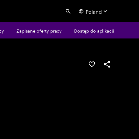
Poland
Search
cy
Zapisane oferty pracy
Dostęp do aplikacji
Guardar oportunid
Partilhar