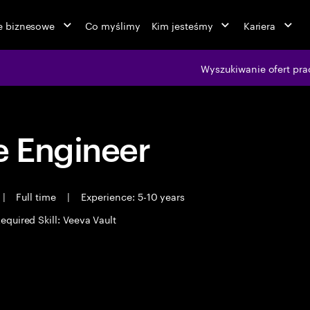
ie biznesowe
Co myślimy
Kim jesteśmy
Kariera
Wyszukiwanie ofert pra
 Engineer
|
Full time
|
Experience: 5-10 years
equired Skill: Veeva Vault