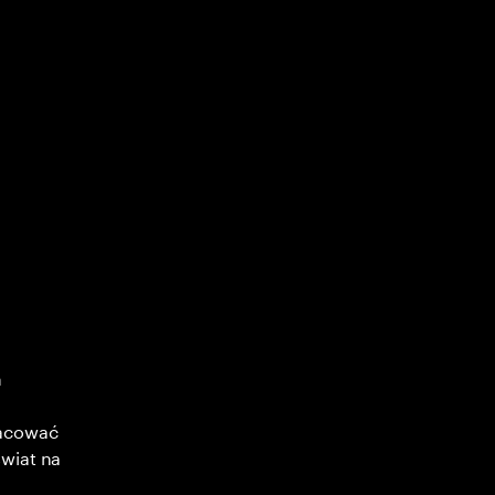
h
racować
wiat na