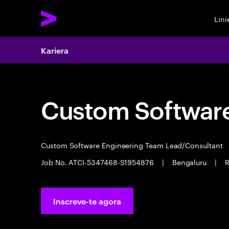
Lin
Kariera
Custom Software
Custom Software Engineering Team Lead/Consultant
Job No. ATCI-5347468-S1954876
|
Bengaluru
|
R
Inscreve-te agora