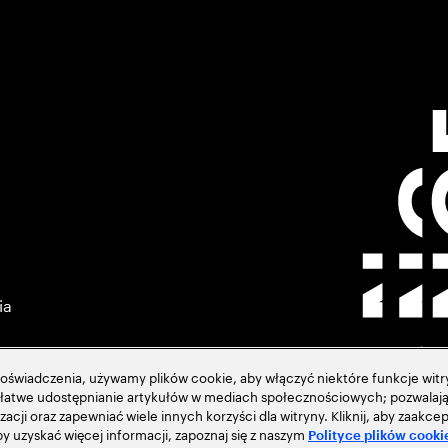
ia
świadczenia, używamy plików cookie, aby włączyć niektóre funkcje witry
ją łatwe udostępnianie artykułów w mediach społecznościowych; pozwalają
zacji oraz zapewniać wiele innych korzyści dla witryny. Kliknij, aby zaak
acja
 uzyskać więcej informacji, zapoznaj się z naszym
Polityce plików cooki