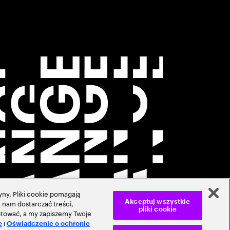
ny. Pliki cookie pomagają
 nam dostarczać treści,
Akceptuj wszystkie
pliki cookie
ceptować, a my zapiszemy Twoje
i
e
Oświadczenie o ochronie