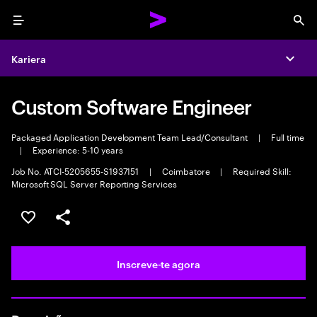
Menu
Sea
Kariera
Expa
Custom Software Engineer
Packaged Application Development Team Lead/Consultant
|
Full time
|
Experience: 5-10 years
Job No. ATCI-5205655-S1937151
|
Coimbatore
|
Required Skill:
Microsoft SQL Server Reporting Services
Guardar oportunidade
Partilhar
Inscreve-te agora