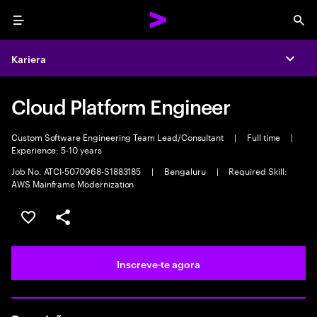
Menu
Sea
Kariera
Expa
Cloud Platform Engineer
Custom Software Engineering Team Lead/Consultant
|
Full time
|
Experience: 5-10 years
Job No. ATCI-5070968-S1883185
|
Bengaluru
|
Required Skill:
AWS Mainframe Modernization
Guardar oportunidade
Partilhar
Inscreve-te agora