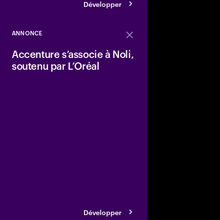
Développer
ANNONCE
Close
Accenture s’associe à Noli,
soutenu par L’Oréal
Une nouvelle expérie
l’IA propose des rec
personnalisées et scie
la surcharge de choix, 
instaurer la confiance
Développer