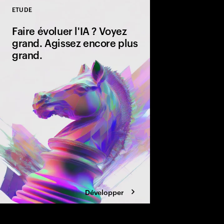
ETUDE
Close
Faire évoluer l'IA ? Voyez
grand. Agissez encore plus
grand.
La course à la réinven
générative est en bo
est venu de déterminer
ou si vous êtes à la t
guide des leaders sur l
Développer