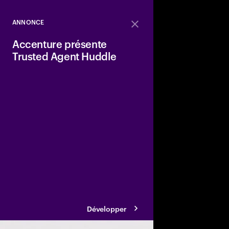
ANNONCE
Close
Accenture présente
Trusted Agent Huddle
Une plateforme inédi
collaboration sécurisé
agents d’IA avec des
Adobe, AWS, Google C
afin d’optimiser leur
tâche.
Développer