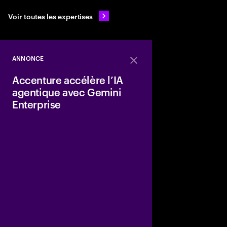
Voir toutes les expertises
ANNONCE
Close
Accenture accélère l’IA
agentique avec Gemini
Enterprise
Accenture et Google 
leur alliance stratégi
Enterprise, accélère 
clients en s’appuyant 
technologies Google C
secteurs.