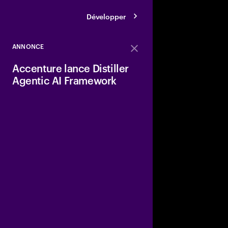
Développer
ANNONCE
Close
Accenture lance Distiller
Agentic AI Framework
Accenture dévoile le 
Agentic AI Refinery™ e
développeurs une pla
pour créer, déployer e
rapidement des agent