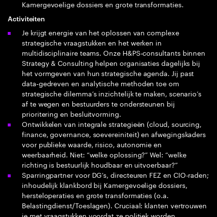
Kamergevoelige dossiers en grote transformaties.
Activiteiten
Je krijgt energie van het oplossen van complexe
strategische vraagstukken en het werken in
multidisciplinaire teams. Onze H&PS‑consultants binnen
Strategy & Consulting helpen organisaties dagelijks bij
het vormgeven van hun strategische agenda. Jij past
data‑gedreven en analytische methoden toe om
strategische dilemma’s inzichtelijk te maken, scenario’s
af te wegen en bestuurders te ondersteunen bij
prioritering en besluitvorming.
Ontwikkelen van integrale strategieën (cloud, sourcing,
finance, governance, soevereiniteit) en afwegingskaders
voor publieke waarde, risico, autonomie en
weerbaarheid. Niet: “welke oplossing?” Wel: “welke
richting is bestuurlijk houdbaar en uitvoerbaar?”
Sparringpartner voor DG’s, directeuren FEZ en CIO-raden;
inhoudelijk klankbord bij Kamergevoelige dossiers,
hersteloperaties en grote transformaties (o.a.
Belastingdienst/Toeslagen). Cruciaal: klanten vertrouwen
je met vraagstukken voordat ze politiek worden.