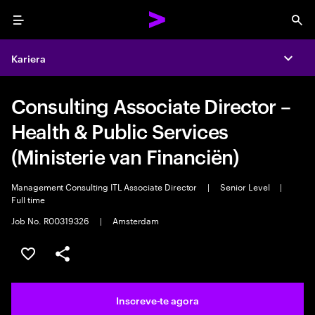
Menu
Sea
Kariera
Expa
Consulting Associate Director –
Health & Public Services
(Ministerie van Financiën)
Management Consulting ITL Associate Director
|
Senior Level
|
Full time
Job No. R00319326
|
Amsterdam
Guardar oportunidade
Partilhar
Inscreve-te agora