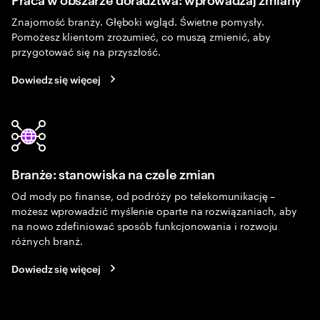
Znajomość branży. Głęboki wgląd. Świetne pomysły.
Pomożesz klientom zrozumieć, co muszą zmienić, aby
przygotować się na przyszłość.
Dowiedz się więcej
Branże: stanowiska na czele zmian
Od mody po finanse, od podróży po telekomunikację –
możesz wprowadzić myślenie oparte na rozwiązaniach, aby
na nowo zdefiniować sposób funkcjonowania i rozwoju
różnych branż.
Dowiedz się więcej