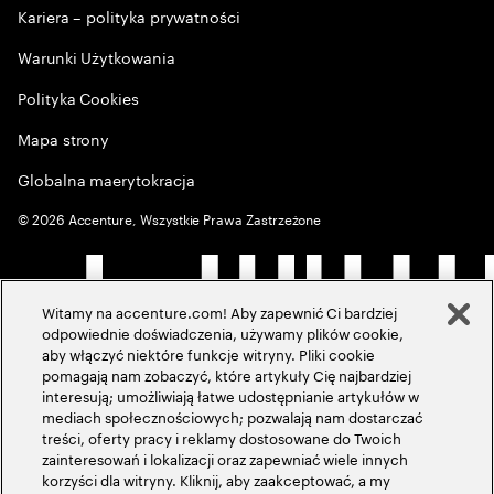
Kariera – polityka prywatności
Warunki Użytkowania
Polityka Cookies
Mapa strony
Globalna maerytokracja
©
2026
Accenture, Wszystkie Prawa Zastrzeżone
Witamy na accenture.com! Aby zapewnić Ci bardziej
odpowiednie doświadczenia, używamy plików cookie,
aby włączyć niektóre funkcje witryny. Pliki cookie
pomagają nam zobaczyć, które artykuły Cię najbardziej
interesują; umożliwiają łatwe udostępnianie artykułów w
mediach społecznościowych; pozwalają nam dostarczać
treści, oferty pracy i reklamy dostosowane do Twoich
zainteresowań i lokalizacji oraz zapewniać wiele innych
korzyści dla witryny. Kliknij, aby zaakceptować, a my