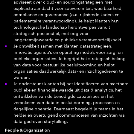
adviseert over cloud- en sourcingstrategieën met
expliciete aandacht voor soevereiniteit, weerbaarheid,
compliance en governance (o.a. rijksbrede kaders en
parlementaire verantwoording). Je helpt klanten hun
technologische landschap herontwerpen vanuit
strategisch perspectief, met oog voor
langetermijnwaarde en publieke verantwoordelijkheid.
Je ontwikkelt samen met klanten datastrategieën,
innovatie‑agenda’s en operating models voor zorg‑ en
publieke organisaties. Je begrijpt het strategisch belang
van data voor bestuurlijke besluitvorming en helpt
organisaties daadwerkelijk data‑ en inzichtgedreven te
worden.
Je ondersteunt klanten bij het identificeren van meetbare
publieke en financiële waarde uit data & analytics, het
ontwikkelen van de benodigde capabilities en het
verankeren van data in besluitvorming, processen en
dagelijkse operatie. Daarnaast begeleid je teams in het
helder en overtuigend communiceren van inzichten via
data‑gedreven storytelling.
People & Organization