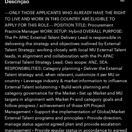
Descrição
---ONLY THOSE APPLICANTS WHO ALREADY HAVE THE RIGHT
TO LIVE AND WORK IN THIS COUNTRY ARE ELIGIBLE TO
APPLY FOR THIS ROLE--- POSITION TITLE: Procurement
Practice Manager WORK SETUP: Hybrid OVERALL PURPOSE:
The P+ APAC External Talent Delivery Lead is responsible in
delivering the strategy and objectives outlined by External
Talent Strategy; working closely with local MU External Talent
leads, in alignment and collaboration with the P+ APAC
External Talent Strategy Lead. Geo scope: ANZ, SEA.
RESPONSIBILITIES: Category planning • Deliver the External
Talent strategy and, when relevant, customize it per MU or
country • Leverage industry & market information to influence
External Talent solutioning • Build work planning and
category governance for the Market • Set up Market and MU
targets in alignment with Market P+ and category goals and
follow progress / achievement of those KPI Project
Management • Support the implementation of Global/Market
External Talent programs and principles • Provide direction,
manage status against agreed plan and provide escalation
management • Provide regular status in accordance to agreed