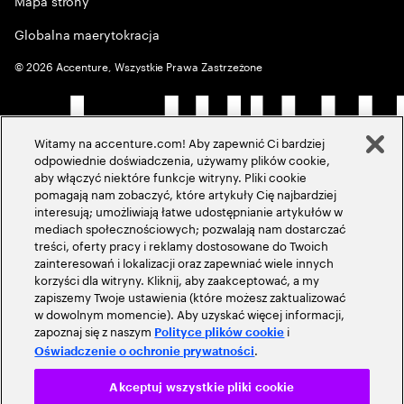
Mapa strony
Globalna maerytokracja
©
2026
Accenture, Wszystkie Prawa Zastrzeżone
Witamy na accenture.com! Aby zapewnić Ci bardziej
odpowiednie doświadczenia, używamy plików cookie,
aby włączyć niektóre funkcje witryny. Pliki cookie
pomagają nam zobaczyć, które artykuły Cię najbardziej
interesują; umożliwiają łatwe udostępnianie artykułów w
mediach społecznościowych; pozwalają nam dostarczać
treści, oferty pracy i reklamy dostosowane do Twoich
zainteresowań i lokalizacji oraz zapewniać wiele innych
korzyści dla witryny. Kliknij, aby zaakceptować, a my
zapiszemy Twoje ustawienia (które możesz zaktualizować
w dowolnym momencie). Aby uzyskać więcej informacji,
zapoznaj się z naszym
i
Polityce plików cookie
.
Oświadczenie o ochronie prywatności
Akceptuj wszystkie pliki cookie