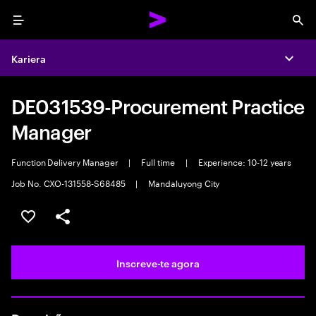
Menu
Sea
Kariera
Expa
DE031539-Procurement Practice
Manager
Function Delivery Manager
|
Full time
|
Experience: 10-12 years
Job No. CXO-131558-S68485
|
Mandaluyong City
Guardar oportunidade
Partilhar
Inscreve-te agora