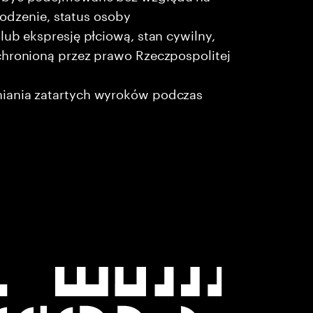
chodzenie, status osoby
lub ekspresję płciową, stan cywilny,
chronioną przez prawo Rzeczpospolitej
niania zatartych wyroków podczas