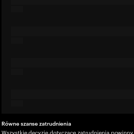
Równe szanse zatrudnienia
Wszystkie decyzje dotyczące zatrudnienia powinn