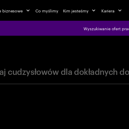
ie biznesowe
Co myślimy
Kim jesteśmy
Kariera
jobs at Ac
Wyszukiwanie ofert pra
aj cudzysłowów dla dokładnych d