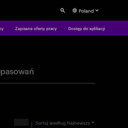
Poland
Search
centure
cy
Zapisane oferty pracy
Dostęp do aplikacji
opasowań
Wyniki
Sortuj według
Najnowszy