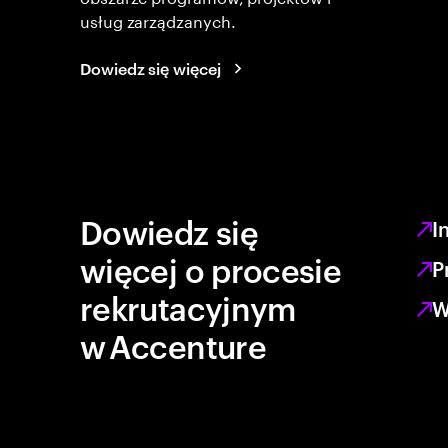
usług zarządzanych.
Dowiedz się więcej
Dowiedz się
I
więcej o procesie
P
rekrutacyjnym
W
w Accenture