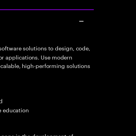
oftware solutions to design, code,
r applications. Use modern
scalable, high-performing solutions
s
ed
me education
ngage in the development of