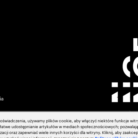
ia
świadczenia, używamy plików cookie, aby włączyć niektóre funkcje witry
ją łatwe udostępnianie artykułów w mediach społecznościowych; pozwalają
zacji oraz zapewniać wiele innych korzyści dla witryny. Kliknij, aby zaak
acja
 uzyskać więcej informacji, zapoznaj się z naszym