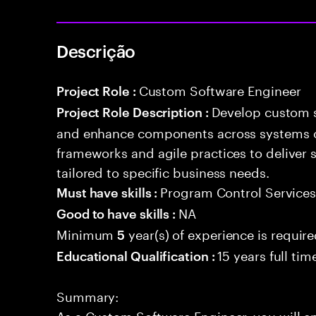
Descrição
Custom Software Engineer
Project Role :
Develop custom s
Project Role Description :
and enhance components across systems o
frameworks and agile practices to deliver 
tailored to specific business needs.
Program Control Service
Must have skills :
NA
Good to have skills :
Minimum
year(s) of experience is requir
5
15 years full ti
Educational Qualification :
Summary:
As a Custom Software Engineer, you will e