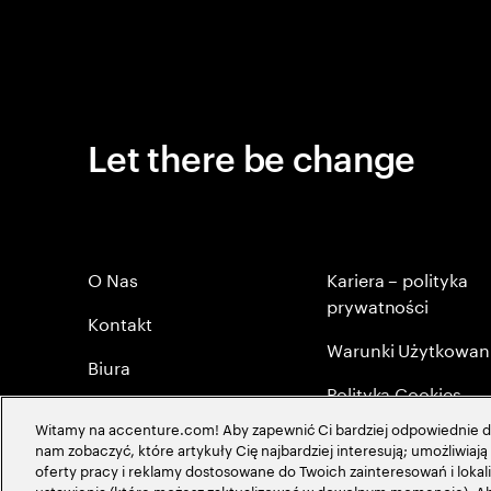
Let there be change
O Nas
Kariera – polityka
prywatności
Kontakt
Warunki Użytkowan
Biura
Polityka Cookies
Byli Pracownicy
Witamy na accenture.com! Aby zapewnić Ci bardziej odpowiednie do
Mapa strony
nam zobaczyć, które artykuły Cię najbardziej interesują; umożliwia
Polityka Prywatności
oferty pracy i reklamy dostosowane do Twoich zainteresowań i lokali
Globalna maerytokr
ustawienia (które możesz zaktualizować w dowolnym momencie). Aby