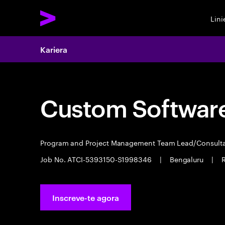
Lin
Kariera
Custom Software
Program and Project Management Team Lead/Consult
Job No. ATCI-5393150-S1998346
|
Bengaluru
|
R
Inscreve-te agora