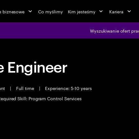
ie biznesowe
Co myślimy
Kim jesteśmy
Kariera
Wyszukiwanie ofert pra
 Engineer
ant
|
Full time
|
Experience: 5-10 years
equired Skill: Program Control Services