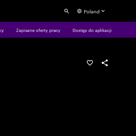
Poland
Search
cy
Zapisane oferty pracy
Dostęp do aplikacji
Guardar oportunid
Partilhar