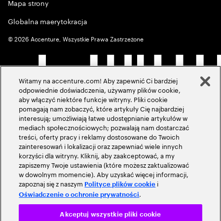
Mapa strony
Globalna maerytokracja
©
2026
Accenture, Wszystkie Prawa Zastrzeżone
Witamy na accenture.com! Aby zapewnić Ci bardziej
odpowiednie doświadczenia, używamy plików cookie,
aby włączyć niektóre funkcje witryny. Pliki cookie
pomagają nam zobaczyć, które artykuły Cię najbardziej
interesują; umożliwiają łatwe udostępnianie artykułów w
mediach społecznościowych; pozwalają nam dostarczać
treści, oferty pracy i reklamy dostosowane do Twoich
zainteresowań i lokalizacji oraz zapewniać wiele innych
korzyści dla witryny. Kliknij, aby zaakceptować, a my
zapiszemy Twoje ustawienia (które możesz zaktualizować
w dowolnym momencie). Aby uzyskać więcej informacji,
zapoznaj się z naszym
i
Polityce plików cookie
.
Oświadczenie o ochronie prywatności
Akceptuj wszystkie pliki cookie