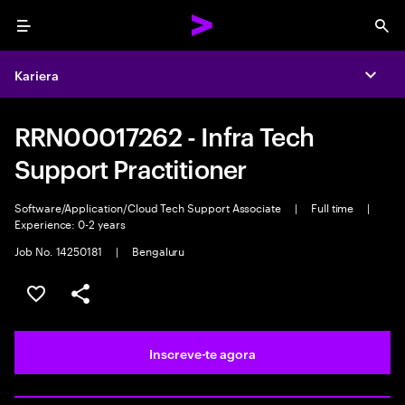
Menu
Sea
Kariera
Expa
RRN00017262 - Infra Tech
Support Practitioner
Software/Application/Cloud Tech Support Associate
|
Full time
|
Experience: 0-2 years
Job No. 14250181
|
Bengaluru
Guardar oportunidade
Partilhar
Inscreve-te agora