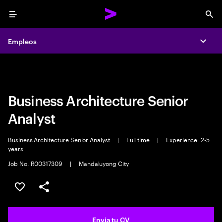
Menu
Sea
Empleos
Empleos
Expa
Expa
Business Architecture Senior
Analyst
Business Architecture Senior Analyst
|
Full time
|
Experience: 2-5
years
Job No. R00317309
|
Mandaluyong City
Guardar oferta
Compartir
Envia tu CV