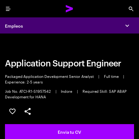
Menu
Sea
Empleos
Empleos
Expa
Expa
Application Support Engineer
Packaged Application Development Senior Analyst
|
Full time
|
Experience: 2-5 years
Job No. ATCI-R1-S1957542
|
Indore
|
Required Skill: SAP ABAP
Development for HANA
Guardar oferta
Compartir
Envia tu CV