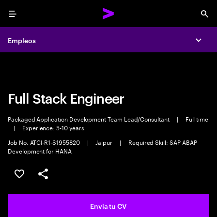
Menu
Sea
Empleos
Empleos
Expa
Expa
Full Stack Engineer
Packaged Application Development Team Lead/Consultant
|
Full time
|
Experience: 5-10 years
Job No. ATCI-R1-S1955820
|
Jaipur
|
Required Skill: SAP ABAP
Development for HANA
Guardar oferta
Compartir
Envia tu CV