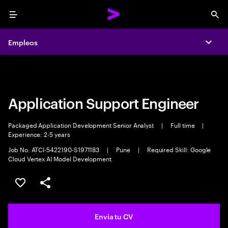
Menu
Sea
Empleos
Empleos
Expa
Expa
Application Support Engineer
Packaged Application Development Senior Analyst
|
Full time
|
Experience: 2-5 years
Job No. ATCI-5422190-S1971183
|
Pune
|
Required Skill: Google
Cloud Vertex AI Model Development
Guardar oferta
Compartir
Envia tu CV