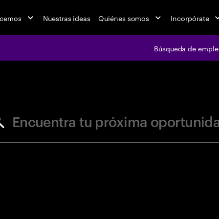
acemos
Nuestras ideas
Quiénes somos
Incorpórate
Búsqueda de emple
jobs at Ac
Encuentra tu próxima oportunid