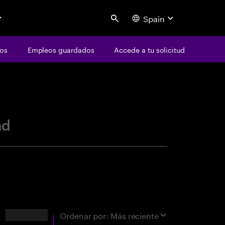
Spain
Search
os
Empleos guardados
Accede a tu solicitud
centure
ad
Resultados
Ordenar por:
Más reciente