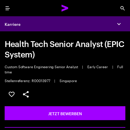
Menu
Sea
Karriere
Expa
Health Tech Senior Analyst (EPIC
System)
Custom Software Engineering Senior Analyst
|
Early Career
|
Full
time
Stellenreferenz: R00013977
|
Singapore
JOB SPEICHERN
Teilen
JETZT BEWERBEN