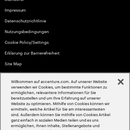
Impressum
Datenschutzrichtlinie
Nutzungsbedingungen
Cookie Policy/Settings
Erklärung zur Barrierefreiheit
Site Map
Menschenrechte
Willkommen auf accenture.com. Auf unserer Website
©
2026
Accenture. Alle Rechte vorbehalten
verwenden wir Cookies, um bestimmte Funktionen zu
ermöglichen, relevantere Informationen für Sie
bereitzustellen und um Ihre Erfahrung auf unserer
Website zu optimieren. Mithilfe von Cookies können wir
ermitteln, welche Artikel für Sie am interessantesten
sind. Außerdem können Sie mithilfe von Cookies Artikel
ganz einfach in sozialen Medien teilen und es uns
ermöglichen, Ihnen Inhalte, Stellenangebote und