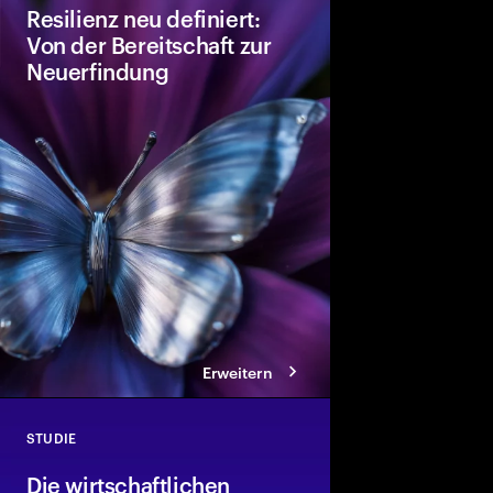
Resilienz neu definiert:
Von der Bereitschaft zur
Neuerfindung
Die Resilienz scheint s
Nachpandemie-Hoch z
hinter den Verbesseru
eine stärkere Anfällig
Volatilität erfordert a
Wettbewerbsfähigkei
Erweitern
STUDIE
Close
Die wirtschaftlichen