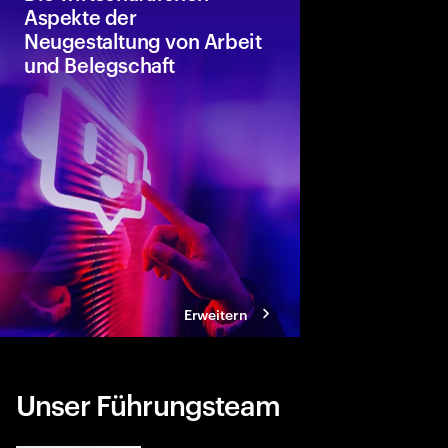
Aspekte der
Neugestaltung von Arbeit
und Belegschaft
Accenture und Whart
gemeinsam, wie mensc
und Robotik kombinie
erforschen die Auswi
Einzelpersonen, Volks
Organisationen und di
Erweitern
Unser Führungsteam