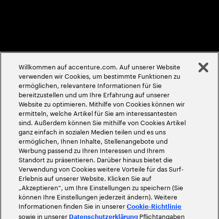
Cookie Policy/Settings
Erklärung zur Barrierefreiheit
Site Map
Menschenrechte
Willkommen auf accenture.com. Auf unserer Website
©
2026
Accenture. Alle Rechte vorbehalten
verwenden wir Cookies, um bestimmte Funktionen zu
ermöglichen, relevantere Informationen für Sie
bereitzustellen und um Ihre Erfahrung auf unserer
Website zu optimieren. Mithilfe von Cookies können wir
ermitteln, welche Artikel für Sie am interessantesten
sind. Außerdem können Sie mithilfe von Cookies Artikel
ganz einfach in sozialen Medien teilen und es uns
ermöglichen, Ihnen Inhalte, Stellenangebote und
Werbung passend zu Ihren Interessen und Ihrem
Standort zu präsentieren. Darüber hinaus bietet die
Verwendung von Cookies weitere Vorteile für das Surf-
Erlebnis auf unserer Website. Klicken Sie auf
„Akzeptieren“, um Ihre Einstellungen zu speichern (Sie
können Ihre Einstellungen jederzeit ändern). Weitere
Informationen finden Sie in unserer
Cookie-Richtlinie
sowie in unserer
Pflichtangaben
Datenschutzerklärung