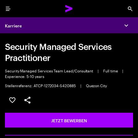
Menu
Sea
Karriere
Expa
Security Managed Services
Practitioner
Security Managed Services Team Lead/Consultant
|
Full time
|
Experience: 5-10 years
Stellenreferenz: ATCP-1272034-S420885
|
Quezon City
JOB SPEICHERN
Teilen
JETZT BEWERBEN