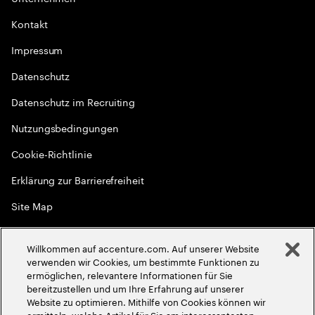
Kontakt
Impressum
Datenschutz
Datenschutz im Recruiting
Nutzungsbedingungen
Cookie-Richtlinie
Erklärung zur Barrierefreiheit
Site Map
Globale Meritokratie
Willkommen auf accenture.com. Auf unserer Website
©
2026
Accenture. Alle Rechte vorbehalten
verwenden wir Cookies, um bestimmte Funktionen zu
ermöglichen, relevantere Informationen für Sie
bereitzustellen und um Ihre Erfahrung auf unserer
Website zu optimieren. Mithilfe von Cookies können wir
ermitteln, welche Artikel für Sie am interessantesten