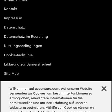
Kontakt
Impressum
Datenschutz
Datenschutz im Recruiting
Nutzungsbedingungen
Cookie-Richtlinie
Erklärung zur Barrierefreiheit
Site Map
Globale Meritokratie
Willkommen auf accenture.com. Auf unserer Website
©
2026
Accenture. Alle Rechte vorbehalten
verwenden wir Cookies, um bestimmte Funktionen zu
ermöglichen, relevantere Informationen für Sie
bereitzustellen und um Ihre Erfahrung auf unserer
Website zu optimieren. Mithilfe von Cookies können wir
ermitteln, welche Artikel für Sie am interessantesten