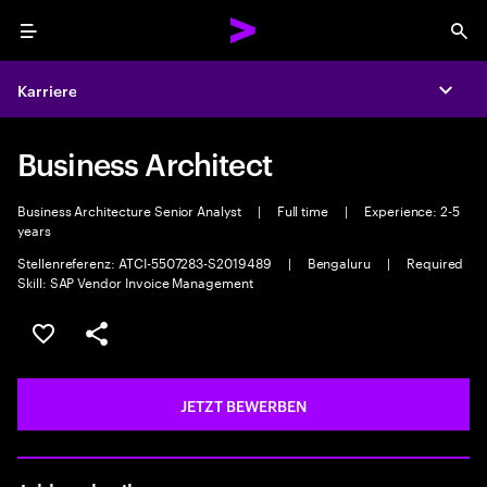
Menu
Sea
Karriere
Expa
Business Architect
Business Architecture Senior Analyst
|
Full time
|
Experience: 2-5
years
Stellenreferenz: ATCI-5507283-S2019489
|
Bengaluru
|
Required
Skill: SAP Vendor Invoice Management
JOB SPEICHERN
Teilen
JETZT BEWERBEN