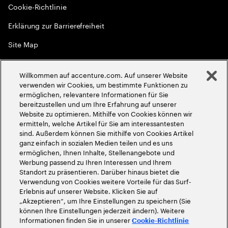
Cookie-Richtlinie
Erklärung zur Barrierefreiheit
Site Map
Globale Meritokratie
Willkommen auf accenture.com. Auf unserer Website
©
2026
Accenture. Alle Rechte vorbehalten
verwenden wir Cookies, um bestimmte Funktionen zu
ermöglichen, relevantere Informationen für Sie
bereitzustellen und um Ihre Erfahrung auf unserer
Website zu optimieren. Mithilfe von Cookies können wir
ermitteln, welche Artikel für Sie am interessantesten
sind. Außerdem können Sie mithilfe von Cookies Artikel
ganz einfach in sozialen Medien teilen und es uns
ermöglichen, Ihnen Inhalte, Stellenangebote und
Werbung passend zu Ihren Interessen und Ihrem
Standort zu präsentieren. Darüber hinaus bietet die
Verwendung von Cookies weitere Vorteile für das Surf-
Erlebnis auf unserer Website. Klicken Sie auf
„Akzeptieren“, um Ihre Einstellungen zu speichern (Sie
können Ihre Einstellungen jederzeit ändern). Weitere
Informationen finden Sie in unserer
Cookie-Richtlinie