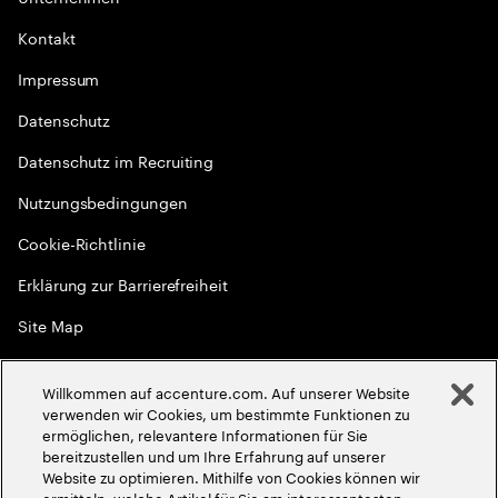
Kontakt
Impressum
Datenschutz
Datenschutz im Recruiting
Nutzungsbedingungen
Cookie-Richtlinie
Erklärung zur Barrierefreiheit
Site Map
Globale Meritokratie
Willkommen auf accenture.com. Auf unserer Website
©
2026
Accenture. Alle Rechte vorbehalten
verwenden wir Cookies, um bestimmte Funktionen zu
ermöglichen, relevantere Informationen für Sie
bereitzustellen und um Ihre Erfahrung auf unserer
Website zu optimieren. Mithilfe von Cookies können wir
ermitteln, welche Artikel für Sie am interessantesten