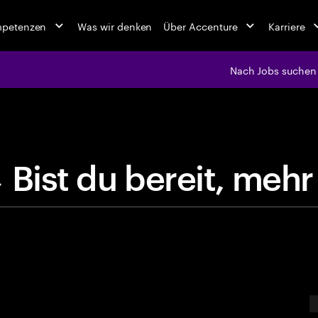
mpetenzen
Was wir denken
Über Accenture
Karriere
Nach Jobs suchen
jobs at Ac
B
i
s
t
d
u
b
e
r
e
i
t
E