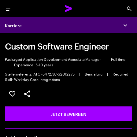
Menu
Sea
Karriere
Expa
Custom Software Engineer
Packaged Application Development Associate Manager
|
Full time
|
Experience: 5-10 years
Stellenreferenz: ATCI-5472787-S2012275
|
Bengaluru
|
Required
Skill: Workday Core Integrations
JOB SPEICHERN
Teilen
JETZT BEWERBEN