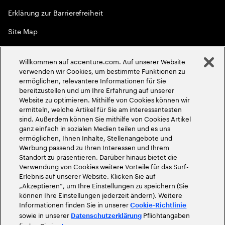
Erklärung zur Barrierefreiheit
Site Map
Globale Meritokratie
Willkommen auf accenture.com. Auf unserer Website
©
2026
Accenture. Alle Rechte vorbehalten
verwenden wir Cookies, um bestimmte Funktionen zu
ermöglichen, relevantere Informationen für Sie
bereitzustellen und um Ihre Erfahrung auf unserer
Website zu optimieren. Mithilfe von Cookies können wir
ermitteln, welche Artikel für Sie am interessantesten
sind. Außerdem können Sie mithilfe von Cookies Artikel
ganz einfach in sozialen Medien teilen und es uns
ermöglichen, Ihnen Inhalte, Stellenangebote und
Werbung passend zu Ihren Interessen und Ihrem
Standort zu präsentieren. Darüber hinaus bietet die
Verwendung von Cookies weitere Vorteile für das Surf-
Erlebnis auf unserer Website. Klicken Sie auf
„Akzeptieren“, um Ihre Einstellungen zu speichern (Sie
können Ihre Einstellungen jederzeit ändern). Weitere
Informationen finden Sie in unserer
Cookie-Richtlinie
sowie in unserer
Pflichtangaben
Datenschutzerklärung