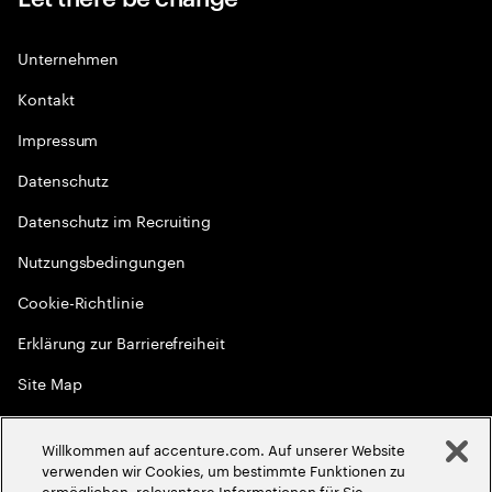
Unternehmen
Kontakt
Impressum
Datenschutz
Datenschutz im Recruiting
Nutzungsbedingungen
Cookie-Richtlinie
Erklärung zur Barrierefreiheit
Site Map
Globale Meritokratie
Willkommen auf accenture.com. Auf unserer Website
©
2026
Accenture. Alle Rechte vorbehalten
verwenden wir Cookies, um bestimmte Funktionen zu
ermöglichen, relevantere Informationen für Sie