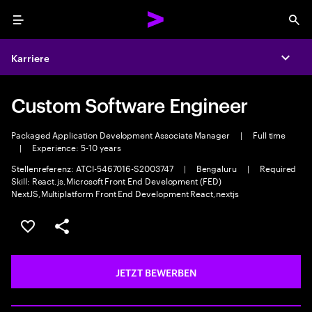
Menu
Sea
Karriere
Expa
Custom Software Engineer
Packaged Application Development Associate Manager
|
Full time
|
Experience: 5-10 years
Stellenreferenz: ATCI-5467016-S2003747
|
Bengaluru
|
Required
Skill: React.js,Microsoft Front End Development (FED)
NextJS,Multiplatform Front End Development React,nextjs
JOB SPEICHERN
Teilen
JETZT BEWERBEN