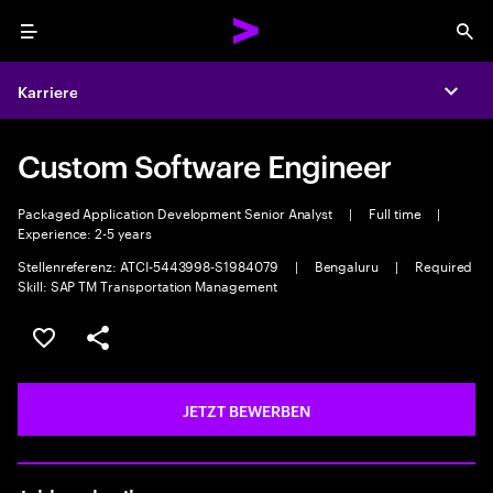
Menu
Sea
Karriere
Expa
Custom Software Engineer
Packaged Application Development Senior Analyst
|
Full time
|
Experience: 2-5 years
Stellenreferenz: ATCI-5443998-S1984079
|
Bengaluru
|
Required
Skill: SAP TM Transportation Management
JOB SPEICHERN
Teilen
JETZT BEWERBEN