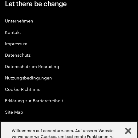
Let there be change
Unternehmen
Kontakt
Impressum
Datenschutz
Datenschutz im Recruiting
Nutzungsbedingungen
Cookie-Richtlinie
Erklärung zur Barrierefreiheit
Site Map
Globale Meritokratie
Willkommen auf accenture.com. Auf unserer Website
©
2026
Accenture. Alle Rechte vorbehalten
verwenden wir Cookies, um bestimmte Funktionen zu