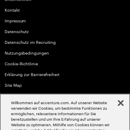
Kontakt
Impressum
Datenschutz
Datenschutz im Recruiting
Nutzungsbedingungen
Cookie-Richtlinie
Erklärung zur Barrierefreiheit
Site Map
Globale Meritokratie
Willkommen auf accenture.com. Auf unserer Website
©
2026
Accenture. Alle Rechte vorbehalten
verwenden wir Cookies, um bestimmte Funktionen zu
ermöglichen, relevantere Informationen für Sie
bereitzustellen und um Ihre Erfahrung auf unserer
Website zu optimieren. Mithilfe von Cookies können wir
ermitteln, welche Artikel für Sie am interessantesten