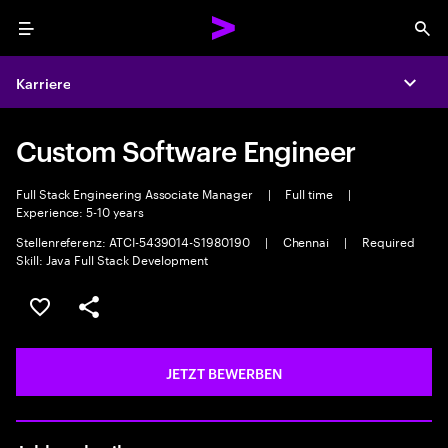
Menu
Sea
Karriere
Expa
Custom Software Engineer
Full Stack Engineering Associate Manager
|
Full time
|
Experience: 5-10 years
Stellenreferenz: ATCI-5439014-S1980190
|
Chennai
|
Required
Skill: Java Full Stack Development
JOB SPEICHERN
Teilen
JETZT BEWERBEN