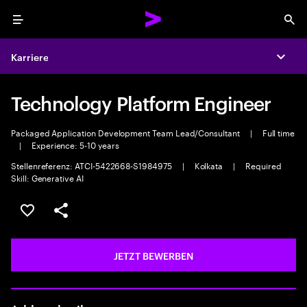
Menu
Sea
Karriere
Expa
Technology Platform Engineer
Packaged Application Development Team Lead/Consultant
|
Full time
|
Experience: 5-10 years
Stellenreferenz: ATCI-5422668-S1984975
|
Kolkata
|
Required
Skill: Generative AI
JOB SPEICHERN
Teilen
JETZT BEWERBEN