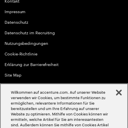
Kontakt
Impressum
Datenschutz
Datenschutz im Recruiting
Nutzungsbedingungen
Cookie-Richtlinie
Erklärung zur Barrierefreiheit
Site Map
Globale Meritokratie
Willkommen auf accenture.com. Auf unserer Website
©
2026
Accenture. Alle Rechte vorbehalten
verwenden wir Cookies, um bestimmte Funktionen zu
ermöglichen, relevantere Informationen für Sie
bereitzustellen und um Ihre Erfahrung auf unserer
Website zu optimieren. Mithilfe von Cookies können wir
ermitteln, welche Artikel für Sie am interessantesten
sind. Außerdem können Sie mithilfe von Cookies Artikel