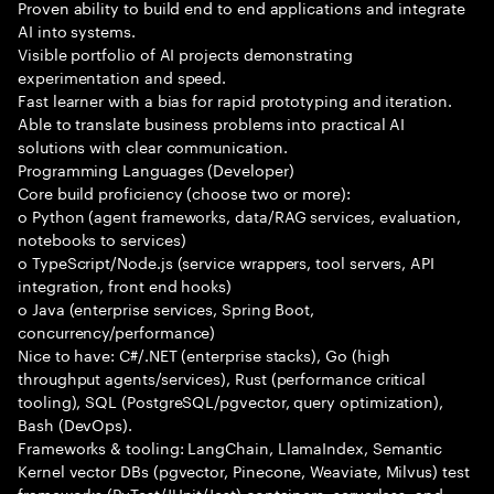
Proven ability to build end to end applications and integrate
AI into systems.
Visible portfolio of AI projects demonstrating
experimentation and speed.
Fast learner with a bias for rapid prototyping and iteration.
Able to translate business problems into practical AI
solutions with clear communication.
Programming Languages (Developer)
Core build proficiency (choose two or more):
o Python (agent frameworks, data/RAG services, evaluation,
notebooks to services)
o TypeScript/Node.js (service wrappers, tool servers, API
integration, front end hooks)
o Java (enterprise services, Spring Boot,
concurrency/performance)
Nice to have: C#/.NET (enterprise stacks), Go (high
throughput agents/services), Rust (performance critical
tooling), SQL (PostgreSQL/pgvector, query optimization),
Bash (DevOps).
Frameworks & tooling: LangChain, LlamaIndex, Semantic
Kernel vector DBs (pgvector, Pinecone, Weaviate, Milvus) test
frameworks (PyTest/JUnit/Jest) containers, serverless, and