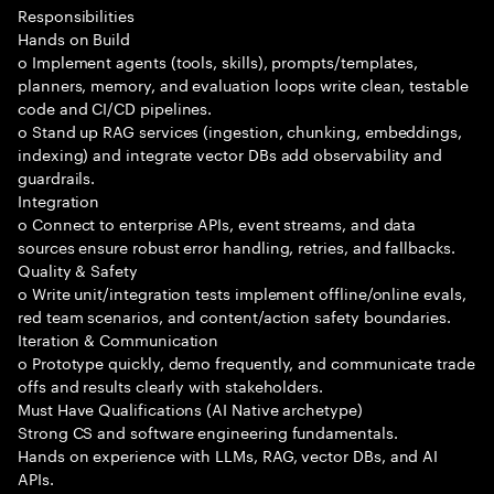
Responsibilities
Hands on Build
o Implement agents (tools, skills), prompts/templates,
planners, memory, and evaluation loops write clean, testable
code and CI/CD pipelines.
o Stand up RAG services (ingestion, chunking, embeddings,
indexing) and integrate vector DBs add observability and
guardrails.
Integration
o Connect to enterprise APIs, event streams, and data
sources ensure robust error handling, retries, and fallbacks.
Quality & Safety
o Write unit/integration tests implement offline/online evals,
red team scenarios, and content/action safety boundaries.
Iteration & Communication
o Prototype quickly, demo frequently, and communicate trade
offs and results clearly with stakeholders.
Must Have Qualifications (AI Native archetype)
Strong CS and software engineering fundamentals.
Hands on experience with LLMs, RAG, vector DBs, and AI
APIs.