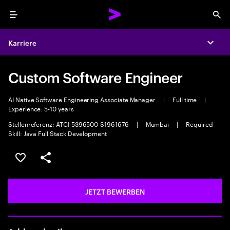
Menu
Sea
Karriere
Expa
Custom Software Engineer
AI Native Software Engineering Associate Manager
|
Full time
|
Experience: 5-10 years
Stellenreferenz: ATCI-5396500-S1961676
|
Mumbai
|
Required
Skill: Java Full Stack Development
JOB SPEICHERN
Teilen
JETZT BEWERBEN