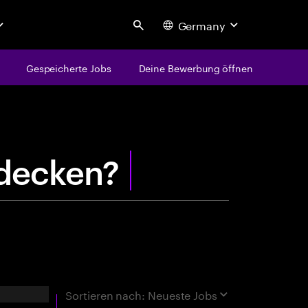
Germany
Search
Gespeicherte Jobs
Deine Bewerbung öffnen
centure
e
n
t
rgebnisse
Sortieren nach:
Neueste Jobs