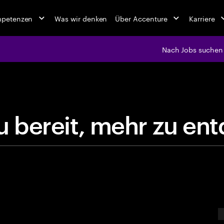
mpetenzen
Was wir denken
Über Accenture
Karriere
Nach Jobs suchen
jobs at Ac
i
s
t
d
u
b
e
r
e
i
t
,
m
e
h
r
z
u
E