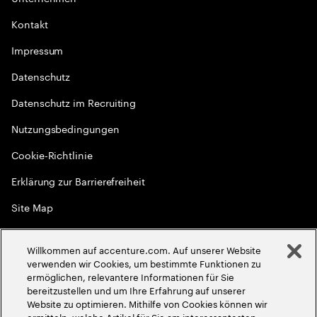
Kontakt
Impressum
Datenschutz
Datenschutz im Recruiting
Nutzungsbedingungen
Cookie-Richtlinie
Erklärung zur Barrierefreiheit
Site Map
Globale Meritokratie
Willkommen auf accenture.com. Auf unserer Website
©
2026
Accenture. Alle Rechte vorbehalten
verwenden wir Cookies, um bestimmte Funktionen zu
ermöglichen, relevantere Informationen für Sie
bereitzustellen und um Ihre Erfahrung auf unserer
Website zu optimieren. Mithilfe von Cookies können wir
ermitteln, welche Artikel für Sie am interessantesten