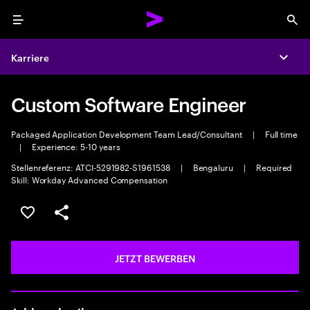
Menu
Sea
Karriere
Expa
Custom Software Engineer
Packaged Application Development Team Lead/Consultant
|
Full time
|
Experience: 5-10 years
Stellenreferenz: ATCI-5291982-S1961538
|
Bengaluru
|
Required
Skill: Workday Advanced Compensation
JOB SPEICHERN
Teilen
JETZT BEWERBEN