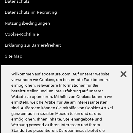
Datenschutz
Datenschutz im Recruiting
Nutzungsbedingungen
Cookie-Richtlinie
Erklärung zur Barrierefreiheit
Site Map
Globale Meritokratie
Willkommen auf accenture.com. Auf unserer Website
©
2026
Accenture. Alle Rechte vorbehalten
verwenden wir Cookies, um bestimmte Funktionen zu
ermöglichen, relevantere Informationen für Sie
bereitzustellen und um Ihre Erfahrung auf unserer
Website zu optimieren. Mithilfe von Cookies können wir
ermitteln, welche Artikel für Sie am interessantesten
sind. Außerdem können Sie mithilfe von Cookies Artikel
ganz einfach in sozialen Medien teilen und es uns
ermöglichen, Ihnen Inhalte, Stellenangebote und
Werbung passend zu Ihren Interessen und Ihrem
Standort zu präsentieren. Darüber hinaus bietet die