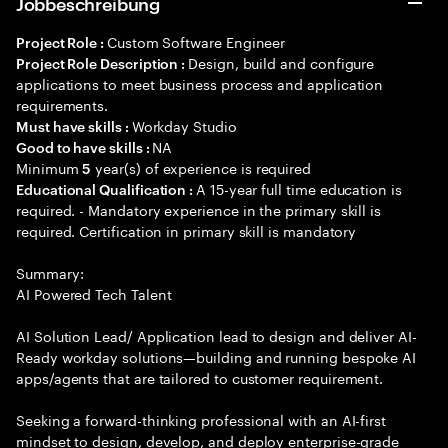
Jobbeschreibung
Custom Software Engineer
Project Role :
Design, build and configure
Project Role Description :
applications to meet business process and application
requirements.
Workday Studio
Must have skills :
NA
Good to have skills :
Minimum
year(s) of experience is required
5
A 15-year full time education is
Educational Qualification :
required. - Mandatory experience in the primary skill is
required. Certification in primary skill is mandatory
Summary:
AI Powered Tech Talent
AI Solution Lead/ Application lead to design and deliver AI-
Ready workday solutions—building and running bespoke AI
apps/agents that are tailored to customer requirement.
Seeking a forward-thinking professional with an AI-first
mindset to design, develop, and deploy enterprise-grade