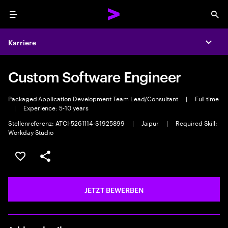
Menu
Sea
Karriere
Expa
Custom Software Engineer
Packaged Application Development Team Lead/Consultant
|
Full time
|
Experience: 5-10 years
Stellenreferenz: ATCI-5261114-S1925899
|
Jaipur
|
Required Skill:
Workday Studio
JOB SPEICHERN
Teilen
JETZT BEWERBEN