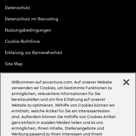
Datenschutz
Datenschutz im Recruiting
Nutzungsbedingungen
Cookie-Richtlinie
Erklärung zur Barrierefreiheit
Site Map
Globale Meritokratie
Willkommen auf accenture.com. Auf unserer Website
©
2026
Accenture. Alle Rechte vorbehalten
verwenden wir Cookies, um bestimmte Funktionen zu
ermöglichen, relevantere Informationen für Sie
bereitzustellen und um Ihre Erfahrung auf unserer
Website zu optimieren. Mithilfe von Cookies können wir
ermitteln, welche Artikel für Sie am interessantesten
sind. Außerdem können Sie mithilfe von Cookies Artikel
ganz einfach in sozialen Medien teilen und es uns
ermöglichen, Ihnen Inhalte, Stellenangebote und
Werbung passend zu Ihren Interessen und Ihrem