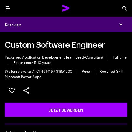
Menu
Sea
Karriere
Expa
Custom Software Engineer
Packaged Application Development Team Lead/Consultant
|
Full time
|
Experience: 5-10 years
Stellenreferenz: ATCI-4914197-S1851930
|
Pune
|
Required Skill:
Microsoft Power Apps
JOB SPEICHERN
Teilen
JETZT BEWERBEN