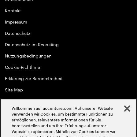
Kontakt
Impressum
Datenschutz
Datenschutz im Recruiting
Nutzungsbedingungen
Cookie-Richtlinie
Erklärung zur Barrierefreiheit
Site Map
Globale Meritokratie
Willkommen auf accenture.com. Auf unserer Website
©
2026
Accenture. Alle Rechte vorbehalten
verwenden wir Cookies, um bestimmte Funktionen zu
ermöglichen, relevantere Informationen für Sie
bereitzustellen und um Ihre Erfahrung auf unserer
Website zu optimieren. Mithilfe von Cookies können wir
ermitteln, welche Artikel für Sie am interessantesten