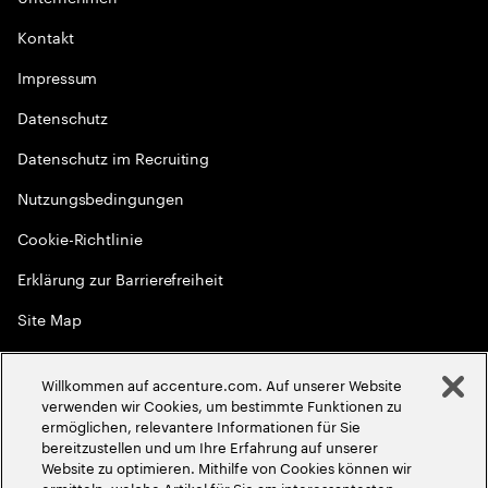
Kontakt
Impressum
Datenschutz
Datenschutz im Recruiting
Nutzungsbedingungen
Cookie-Richtlinie
Erklärung zur Barrierefreiheit
Site Map
Globale Meritokratie
Willkommen auf accenture.com. Auf unserer Website
©
2026
Accenture. Alle Rechte vorbehalten
verwenden wir Cookies, um bestimmte Funktionen zu
ermöglichen, relevantere Informationen für Sie
bereitzustellen und um Ihre Erfahrung auf unserer
Website zu optimieren. Mithilfe von Cookies können wir
ermitteln, welche Artikel für Sie am interessantesten