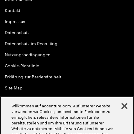
Kontakt
Impressum
Datenschutz
Datenschutz im Recruiting
Nutzungsbedingungen
Cookie-Richtlinie
Erklärung zur Barrierefreiheit
Site Map
Globale Meritokratie
Willkommen auf accenture.com. Auf unserer Website
©
2026
Accenture. Alle Rechte vorbehalten
verwenden wir Cookies, um bestimmte Funktionen zu
ermöglichen, relevantere Informationen für Sie
bereitzustellen und um Ihre Erfahrung auf unserer
Website zu optimieren. Mithilfe von Cookies können wir
ermitteln, welche Artikel für Sie am interessantesten