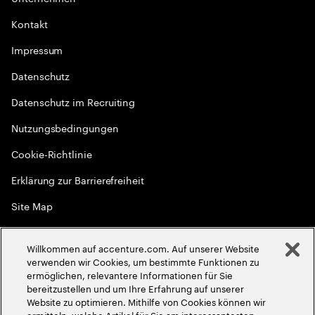
Kontakt
Impressum
Datenschutz
Datenschutz im Recruiting
Nutzungsbedingungen
Cookie-Richtlinie
Erklärung zur Barrierefreiheit
Site Map
Globale Meritokratie
Willkommen auf accenture.com. Auf unserer Website
©
2026
Accenture. Alle Rechte vorbehalten
verwenden wir Cookies, um bestimmte Funktionen zu
ermöglichen, relevantere Informationen für Sie
bereitzustellen und um Ihre Erfahrung auf unserer
Website zu optimieren. Mithilfe von Cookies können wir
ermitteln, welche Artikel für Sie am interessantesten