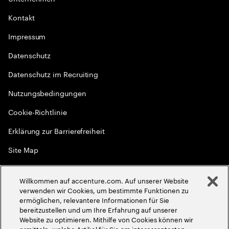
Kontakt
Impressum
Datenschutz
Datenschutz im Recruiting
Nutzungsbedingungen
Cookie-Richtlinie
Erklärung zur Barrierefreiheit
Site Map
Globale Meritokratie
Willkommen auf accenture.com. Auf unserer Website
©
2026
Accenture. Alle Rechte vorbehalten
verwenden wir Cookies, um bestimmte Funktionen zu
ermöglichen, relevantere Informationen für Sie
bereitzustellen und um Ihre Erfahrung auf unserer
Website zu optimieren. Mithilfe von Cookies können wir
ermitteln, welche Artikel für Sie am interessantesten