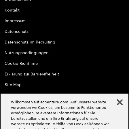
Kontakt
Impressum
Datenschutz
Datenschutz im Recruiting
Nutzungsbedingungen
Cookie-Richtlinie
Erklärung zur Barrierefreiheit
Site Map
Globale Meritokratie
Willkommen auf accenture.com. Auf unserer Website
©
2026
Accenture. Alle Rechte vorbehalten
verwenden wir Cookies, um bestimmte Funktionen zu
ermöglichen, relevantere Informationen für Sie
bereitzustellen und um Ihre Erfahrung auf unserer
Website zu optimieren. Mithilfe von Cookies können wir
ermitteln, welche Artikel für Sie am interessantesten