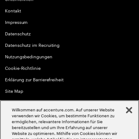
Kontakt
Impressum
Datenschutz
Datenschutz im Recruiting
Nutzungsbedingungen
Cookie-Richtlinie
Erklärung zur Barrierefreiheit
Site Map
Globale Meritokratie
Willkommen auf accenture.com. Auf unserer Website
©
2026
Accenture. Alle Rechte vorbehalten
verwenden wir Cookies, um bestimmte Funktionen zu
ermöglichen, relevantere Informationen für Sie
bereitzustellen und um Ihre Erfahrung auf unserer
Website zu optimieren. Mithilfe von Cookies können wir
ermitteln, welche Artikel für Sie am interessantesten