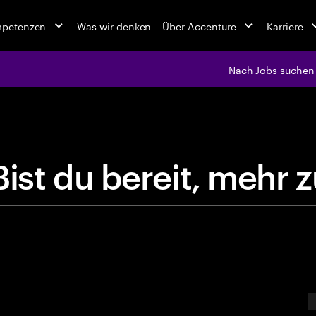
mpetenzen
Was wir denken
Über Accenture
Karriere
Nach Jobs suchen
jobs at Ac
B
i
s
t
d
u
b
e
r
e
i
t
,
m
E