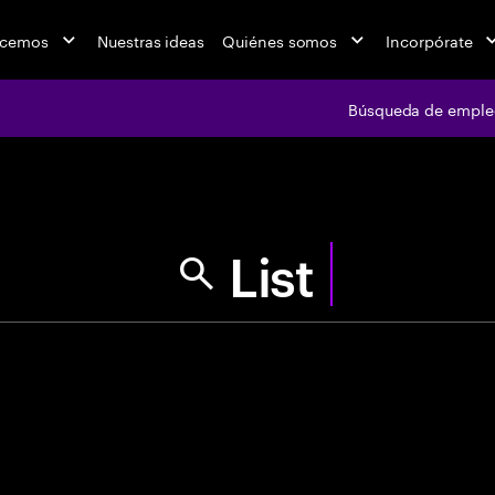
acemos
Nuestras ideas
Quiénes somos
Incorpórate
Búsqueda de emple
jobs at Ac
Encuentra tu pr