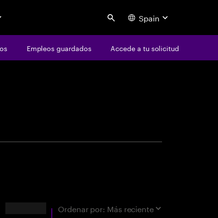
Spain
Search
os
Empleos guardados
Accede a tu solicitud
centure
óxima oportunidad
Resultados
Ordenar por:
Más reciente